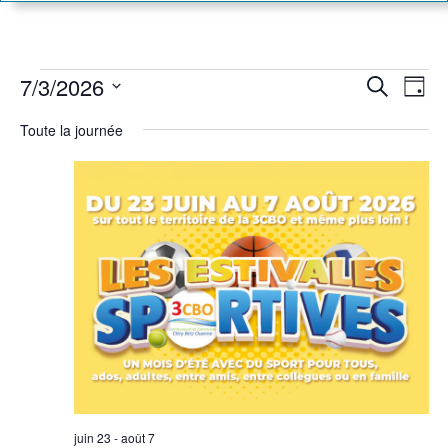
Rech
Na
7/3/2026
Recherch
Jour
Sélectionnez
d
et
une
Toute la journée
date.
vu
navig
É
de
vues
Évèn
juin 23
-
août 7