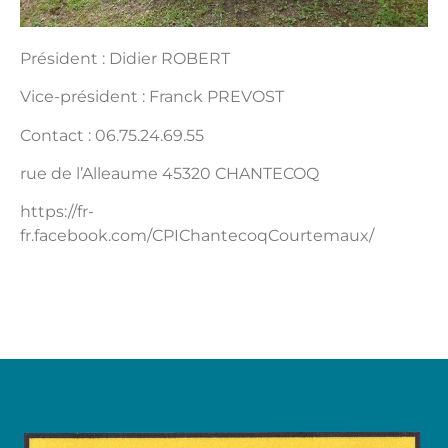
Président : Didier ROBERT
Vice-président : Franck PREVOST
Contact : 06.75.24.69.55
rue de l’Alleaume 45320 CHANTECOQ
https://fr-
fr.facebook.com/CPIChantecoqCourtemaux/