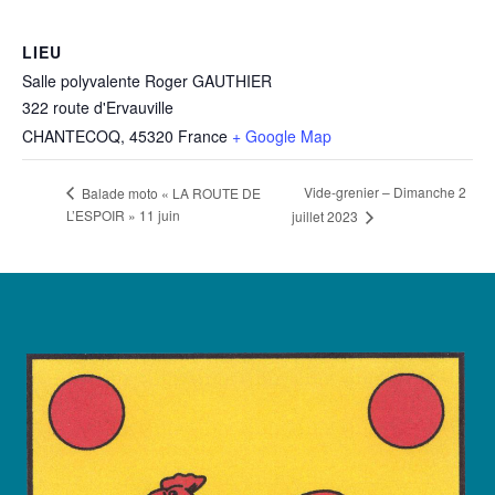
LIEU
Salle polyvalente Roger GAUTHIER
322 route d'Ervauville
CHANTECOQ
,
45320
France
+ Google Map
Vide-grenier – Dimanche 2
Balade moto « LA ROUTE DE
L’ESPOIR » 11 juin
juillet 2023